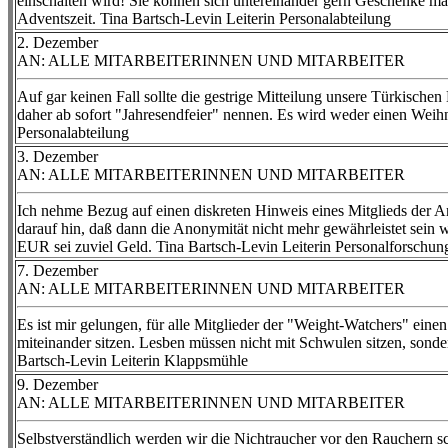
einschalten wird! Sie können sich untereinander gern Geschenke ma
Adventszeit. Tina Bartsch-Levin Leiterin Personalabteilung
2. Dezember
AN: ALLE MITARBEITERINNEN UND MITARBEITER
Auf gar keinen Fall sollte die gestrige Mitteilung unsere Türkische
daher ab sofort "Jahresendfeier" nennen. Es wird weder einen Weih
Personalabteilung
3. Dezember
AN: ALLE MITARBEITERINNEN UND MITARBEITER
Ich nehme Bezug auf einen diskreten Hinweis eines Mitglieds der A
darauf hin, daß dann die Anonymität nicht mehr gewährleistet sein wi
EUR sei zuviel Geld. Tina Bartsch-Levin Leiterin Personalforschun
7. Dezember
AN: ALLE MITARBEITERINNEN UND MITARBEITER
Es ist mir gelungen, für alle Mitglieder der "Weight-Watchers" eine
miteinander sitzen. Lesben müssen nicht mit Schwulen sitzen, sonder
Bartsch-Levin Leiterin Klappsmühle
9. Dezember
AN: ALLE MITARBEITERINNEN UND MITARBEITER
Selbstverständlich werden wir die Nichtraucher vor den Rauchern s