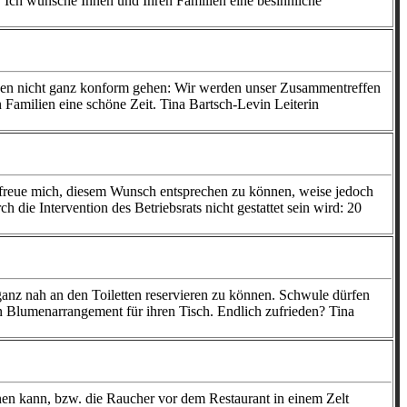
 Ich wünsche Ihnen und Ihren Familien eine besinnliche
nsrigen nicht ganz konform gehen: Wir werden unser Zusammentreffen
Familien eine schöne Zeit. Tina Bartsch-Levin Leiterin
h freue mich, diesem Wunsch entsprechen zu können, weise jedoch
 die Intervention des Betriebsrats nicht gestattet sein wird: 20
 ganz nah an den Toiletten reservieren zu können. Schwule dürfen
in Blumenarrangement für ihren Tisch. Endlich zufrieden? Tina
nen kann, bzw. die Raucher vor dem Restaurant in einem Zelt