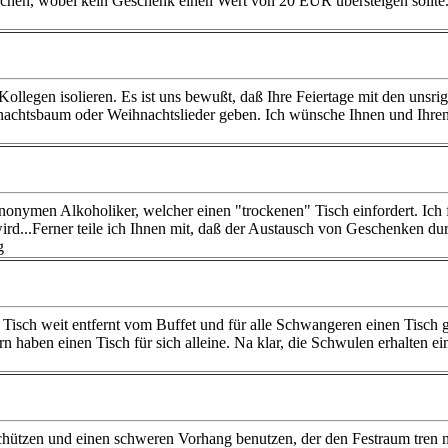
chen, wobei kein Geschenk einen Wert von 20 EUR übersteigen sollte.
n Kollegen isolieren. Es ist uns bewußt, daß Ihre Feiertage mit den u
nachtsbaum oder Weihnachtslieder geben. Ich wünsche Ihnen und Ihren 
nonymen Alkoholiker, welcher einen "trockenen" Tisch einfordert. Ic
rd...Ferner teile ich Ihnen mit, daß der Austausch von Geschenken durch
g
n Tisch weit entfernt vom Buffet und für alle Schwangeren einen Tisch
n haben einen Tisch für sich alleine. Na klar, die Schwulen erhalten e
chützen und einen schweren Vorhang benutzen, der den Festraum tren 